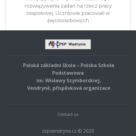
rozwiązywania zadań na rzecz pracy
zespołowej. Uczniowie pracowali w
pięcioosobowych
Polská základní škola – Polska Szkoła
Podstawowa
im. Wisławy Szymborskiej,
Vendryně, příspěvková organizace
Contact us
zspvendryne.cz © 2020