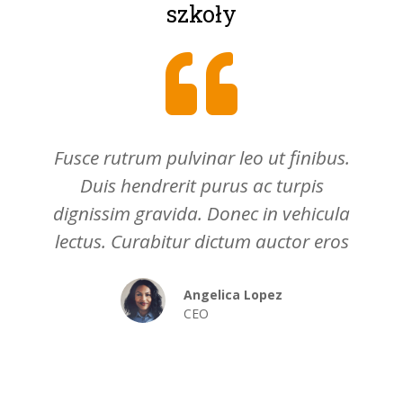
szkoły
rutrum pulvinar leo ut finibus.
Nam lacus le
s hendrerit purus ac turpis
quis, ele
sim gravida. Donec in vehicula
tincidunt 
. Curabitur dictum auctor eros
turpis effi
purus. Dui
Angelica Lopez
CEO