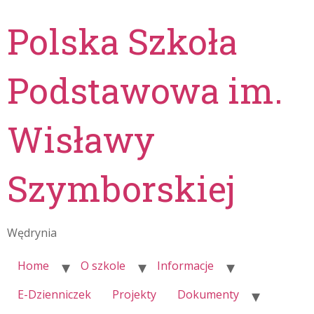
Polska Szkoła
Podstawowa im.
Wisławy
Szymborskiej
Wędrynia
Home
O szkole
Informacje
E-Dzienniczek
Projekty
Dokumenty