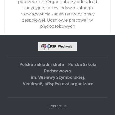
poprzednich. Organizatorzy odeszli od
tradycyjnej formy indywidualnego
rozwiązywania zadań na rzecz pracy
zespołowej. Uczniowie pracowali w
pięcioosobowych
Polská základní škola – Polska Szkoła
Podstawowa
im. Wisławy Szymborskiej,
Vendryně, příspěvková organizace
Contact us