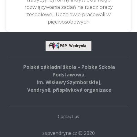
rozwiązywania zadań na rzecz pracy
zespołowej. Uczniowie pracowali w
pięcioosobowych
Polská základní škola – Polska Szkoła
Podstawowa
im. Wisławy Szymborskiej,
Vendryně, příspěvková organizace
Contact us
zspvendryne.cz © 2020