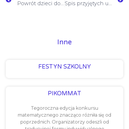
Powrót dzieci do szkół od 12 kwietnia 2021
Spis przyjętych uczniów na rok szkolny 2021-22
Inne
FESTYN SZKOLNY
PIKOMMAT
Tegoroczna edycja konkursu
matematycznego znacząco różniła się od
poprzednich. Organizatorzy odeszli od
tradycyjnej formy indywidualnego