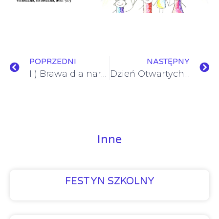
POPRZEDNI
NASTĘPNY
II) Brawa dla narciarzy! Beskidzka Narta
Dzień Otwartych Drzwi połączony z Warsztatami Wielkanocnymi
Inne
FESTYN SZKOLNY