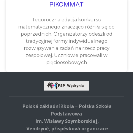
PIKOMMAT
Tegoroczna edycja konkursu
matematycznego znacząco różniła się od
poprzednich. Organizatorzy odeszli od
tradycyjnej formy indywidualnego
rozwiązywania zadań na rzecz pracy
zespołowej. Uczniowie pracowali w
pięcioosobowych
Polská základní škola – Polska Szkoła
Podstawowa
im. Wisławy Szymborskiej,
Vendryně, příspěvková organizace