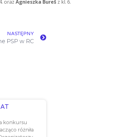
 4. oraz
Agnieszka Bureš
z kl. 6.
NASTĘPNY
zne PSP w RC
AT
a konkursu
cząco różniła