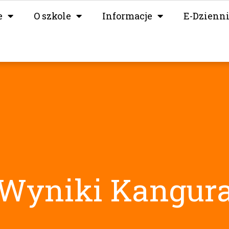
e
O szkole
Informacje
E-Dzienn
Wyniki Kangur