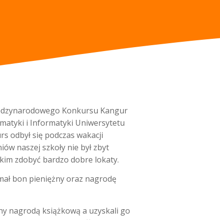
 Międzynarodowego Konkursu Kangur
atyki i Informatyki Uniwersytetu
rs odbył się podczas wakacji
iów naszej szkoły nie był zbyt
skim zdobyć bardzo dobre lokaty.
mał bon pieniężny oraz nagrodę
ny nagrodą książkową a uzyskali go