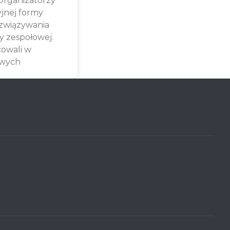
 Organizatorzy
yjnej formy
związywania
y zespołowej.
cowali w
owych