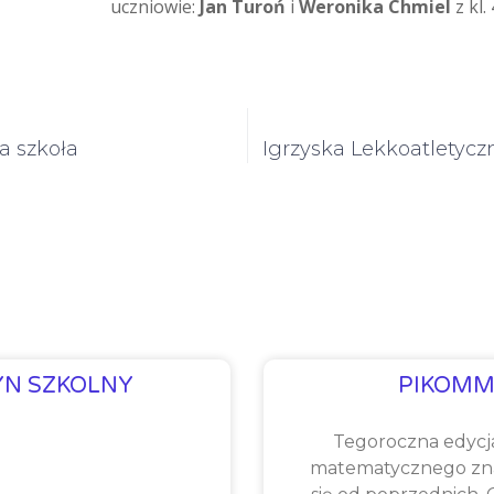
uczniowie:
Jan Turoń
i
Weronika Chmiel
z kl.
a szkoła
Igrzyska Lekkoatletyc
YN SZKOLNY
PIKOMM
Tegoroczna edycj
matematycznego zna