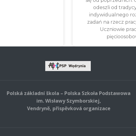
się od poprzednich.
odeszli od tradyc
indywidualnego ro
zadań na rzecz prac
Uczniowie pra
pięcioosob
Polská základní škola – Polska Szkoła Podstawowa
im. Wisławy Szymborskiej,
Vendryně, příspěvková organizace