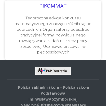
PIKOMMAT
Tegoroczna edycja konkursu
matematycznego znacząco różniła się od
poprzednich. Organizatorzy odeszli od
tradycyjnej formy indywidualnego
rozwiązywania zadań na rzecz pracy
zespołowej. Uczniowie pracowali w
pięcioosobowych
Polská základní škola – Polska Szkoła
Podstawowa
im. Wisławy Szymborskiej,
Vendryně, příspěvková organizace