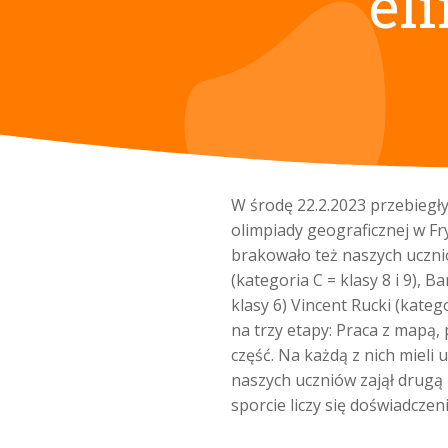
el
W środę 22.2.2023 przebiegł
olimpiady geograficznej w Fr
brakowało też naszych ucznió
(kategoria C = klasy 8 i 9), 
klasy 6) Vincent Rucki (katego
na trzy etapy: Praca z mapą,
część. Na każdą z nich mieli 
naszych uczniów zajął drugą p
sporcie liczy się doświadczeni