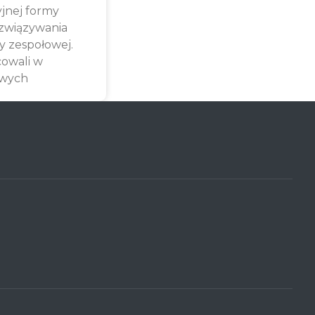
yjnej formy
związywania
y zespołowej.
cowali w
owych