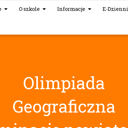
e
O szkole
Informacje
E-Dzienn
Olimpiada
Geograficzna