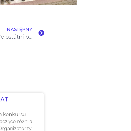
NASTĘPNY
Sukcesy recytatorów w Celostátní přehlídce dětských recitátorů 2022/2023
AT
a konkursu
cząco różniła
 Organizatorzy