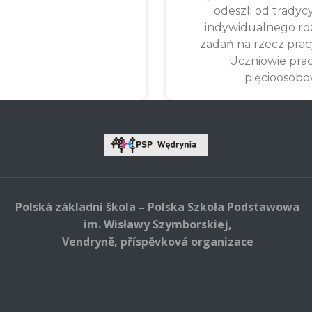
odeszli od tradyc
indywidualnego ro
zadań na rzecz prac
Uczniowie pra
pięcioosob
Polská základní škola – Polska Szkoła Podstawowa
im. Wisławy Szymborskiej,
Vendryně, příspěvková organizace