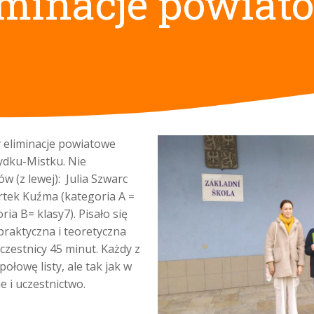
iminacje powiat
y eliminacje powiatowe
ydku-Mistku. Nie
w (z lewej): Julia Szwarc
Bartek Kuźma (kategoria A =
ria B= klasy7). Pisało się
 praktyczna i teoretyczna
uczestnicy 45 minut. Każdy z
ołowę listy, ale tak jak w
e i uczestnictwo.