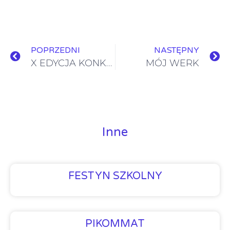
POPRZEDNI
NASTĘPNY
X EDYCJA KONKURSU „ŘEMESLNÉ HRY 2023” MAMY SREBRO !!!
MÓJ WERK
Inne
FESTYN SZKOLNY
PIKOMMAT