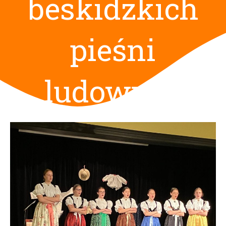
beskidzkich
pieśni
ludowych