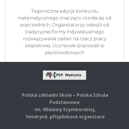
Tegoroczna edycja konkursu
matematycznego znacząco różniła się od
poprzednich. Organizatorzy odeszli od
tradycyjnej formy indywidualnego
rozwiązywania zadań na rzecz pracy
zespołowej. Uczniowie pracowali w
pięcioosobowych
Polská základní škola – Polska Szkoła
Podstawowa
im. Wisławy Szymborskiej,
Vendryně, příspěvková organizace