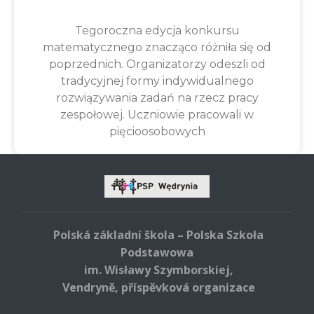
Tegoroczna edycja konkursu
matematycznego znacząco różniła się od
poprzednich. Organizatorzy odeszli od
tradycyjnej formy indywidualnego
rozwiązywania zadań na rzecz pracy
zespołowej. Uczniowie pracowali w
pięcioosobowych
Polská základní škola – Polska Szkoła
Podstawowa
im. Wisławy Szymborskiej,
Vendryně, příspěvková organizace