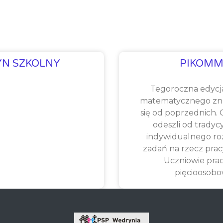
YN SZKOLNY
PIKOMM
Tegoroczna edycj
matematycznego zna
się od poprzednich.
odeszli od tradyc
indywidualnego ro
zadań na rzecz prac
Uczniowie pra
pięcioosob