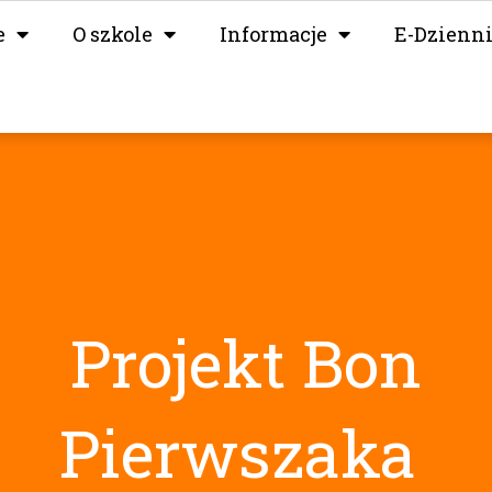
e
O szkole
Informacje
E-Dzienn
Projekt Bon
Pierwszaka