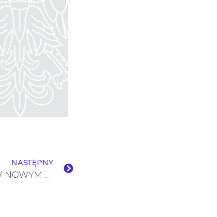
NASTĘPNY
PIERWSZY DZWONEK W NOWYM ROKU SZKOLNYM