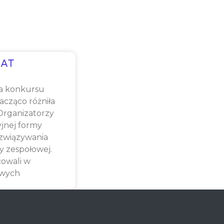
AT
a konkursu
cząco różniła
 Organizatorzy
yjnej formy
związywania
y zespołowej.
cowali w
owych