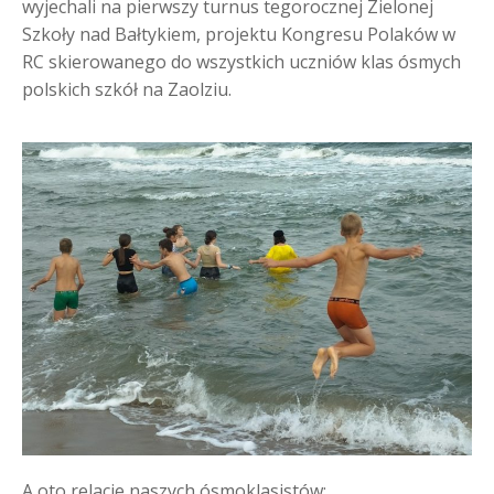
wyjechali na pierwszy turnus tegorocznej Zielonej
Szkoły nad Bałtykiem, projektu Kongresu Polaków w
RC skierowanego do wszystkich uczniów klas ósmych
polskich szkół na Zaolziu.
A oto relacje naszych ósmoklasistów: