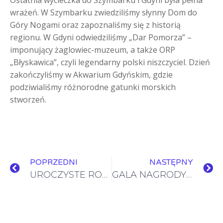
Ostatnia wycieczka do Szymbarku i Gdyni była pełna
wrażeń. W Szymbarku zwiedziliśmy słynny Dom do
Góry Nogami oraz zapoznaliśmy się z historią
regionu. W Gdyni odwiedziliśmy „Dar Pomorza” –
imponujący żaglowiec-muzeum, a także ORP
„Błyskawica”, czyli legendarny polski niszczyciel. Dzień
zakończyliśmy w Akwarium Gdyńskim, gdzie
podziwialiśmy różnorodne gatunki morskich
stworzeń.
POPRZEDNI
NASTĘPNY
UROCZYSTE ROZPOCZĘCIE NOWEGO ROKU SZKOLNEGO
GALA NAGRODY „LITERACKA PODRÓŻ HESTII 2024”