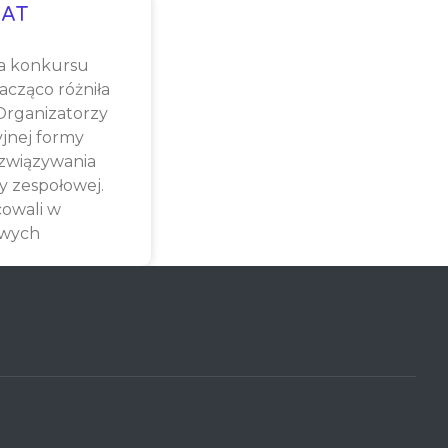
AT
a konkursu
cząco różniła
 Organizatorzy
yjnej formy
związywania
y zespołowej.
cowali w
owych