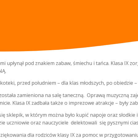
ymi upłynął pod znakiem zabaw, śmiechu i tańca. Klasa IX zor
NĄ.
skoteki, przed południem – dla klas młodszych, po obiedzie –
ostała zamieniona na salę taneczną. Oprawą muzyczną zajęli 
micie. Klasa IX zadbała także o imprezowe atrakcje – były za
się sklepik, w którym można było kupić napoje oraz słodkie i
zie uczniowie oraz nauczyciele delektowali się pysznymi cia
dziękowania dla rodziców klasy IX za pomoc w przygotowan