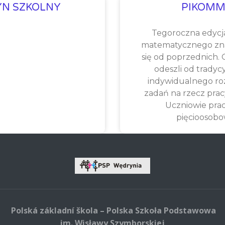
YN SZKOLNY
PIKOMM
Tegoroczna edycj
matematycznego zna
się od poprzednich.
odeszli od tradyc
indywidualnego ro
zadań na rzecz prac
Uczniowie pra
pięcioosob
Polská základní škola – Polska Szkoła Podstawowa
im. Wisławy Szymborskiej,