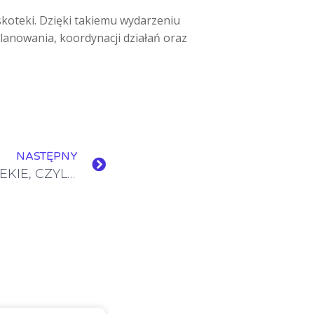
yskoteki. Dzięki takiemu wydarzeniu
lanowania, koordynacji działań oraz
NASTĘPNY
PODRÓŻE BLISKIE I DALEKIE, CZYLI DZIEŃ JĘZYKÓW EUROPEJSKICH W NASZEJ SZKOLE