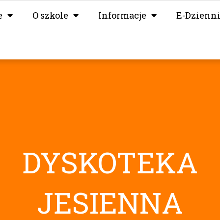
e
O szkole
Informacje
E-Dzienn
DYSKOTEKA
JESIENNA