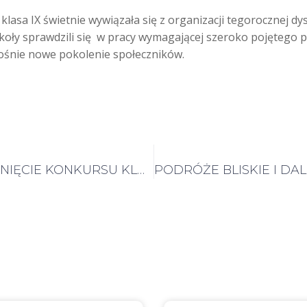
 klasa IX świetnie wywiązała się z organizacji tegorocznej d
zkoły sprawdzili się w pracy wymagającej szeroko pojętego p
em… rośnie nowe pokolenie społeczników.
ROZSTRZYGNIĘCIE KONKURSU KLUBU PODRÓŻNIKA „ZA OKNEM”