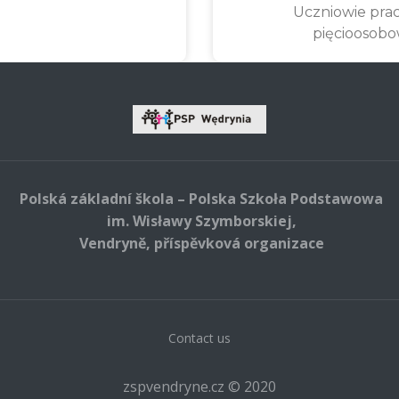
Uczniowie pra
pięcioosob
Polská základní škola – Polska Szkoła Podstawowa
im. Wisławy Szymborskiej,
Vendryně, příspěvková organizace
Contact us
zspvendryne.cz © 2020