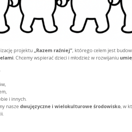
izację projektu
„Razem raźniej”
, którego celem jest budo
ielami
. Chcemy wspierać dzieci i młodzież w rozwijaniu
umie
,
ów,
em,
bie i innych.
emy nasze
dwujęzyczne i wielokulturowe środowisko
, w k
i.