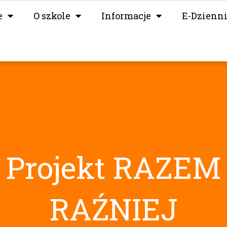
e
O szkole
Informacje
E-Dzienn
Projekt RAZEM
RAŹNIEJ