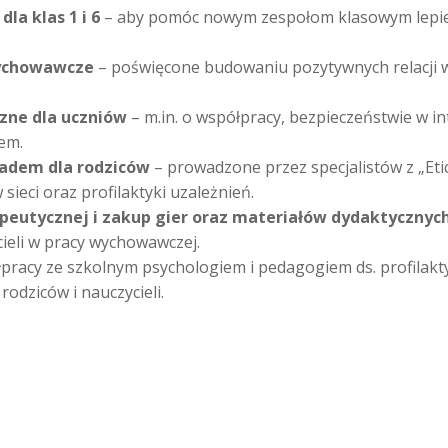
la klas 1 i 6
– aby pomóc nowym zespołom klasowym lepiej
wychowawcze
– poświęcone budowaniu pozytywnych relacji w
czne dla uczniów
– m.in. o współpracy, bezpieczeństwie w int
em.
adem dla rodziców
– prowadzone przez specjalistów z „Etic
sieci oraz profilaktyki uzależnień.
peutycznej i zakup gier oraz materiałów dydaktycznych
ieli w pracy wychowawczej.
pracy ze szkolnym psychologiem i pedagogiem ds. profilakty
rodziców i nauczycieli.