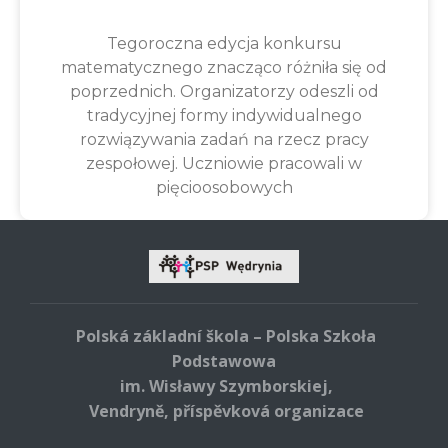
Tegoroczna edycja konkursu
matematycznego znacząco różniła się od
poprzednich. Organizatorzy odeszli od
tradycyjnej formy indywidualnego
rozwiązywania zadań na rzecz pracy
zespołowej. Uczniowie pracowali w
pięcioosobowych
Polská základní škola – Polska Szkoła
Podstawowa
im. Wisławy Szymborskiej,
Vendryně, příspěvková organizace