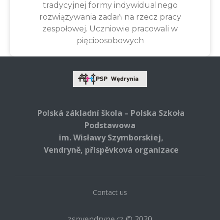
tradycyjnej formy indywidualnego
rozwiązywania zadań na rzecz pracy
zespołowej. Uczniowie pracowali w
pięcioosobowych
Polská základní škola – Polska Szkoła
Podstawowa
im. Wisławy Szymborskiej,
Vendryně, příspěvková organizace
Contact us
zspvendryne.cz © 2020