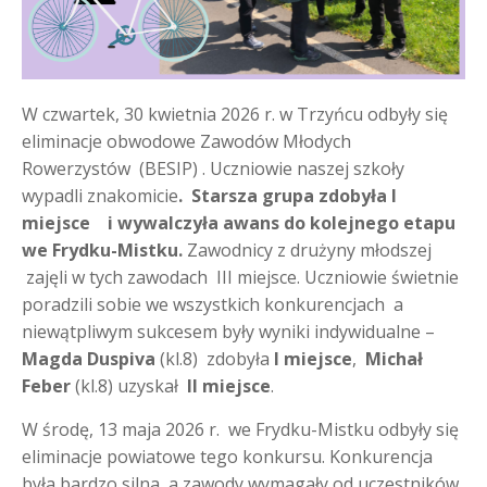
W czwartek, 30 kwietnia 2026 r. w Trzyńcu odbyły się
eliminacje obwodowe Zawodów Młodych
Rowerzystów (BESIP) . Uczniowie naszej szkoły
wypadli znakomicie
. Starsza grupa zdobyła I
miejsce i wywalczyła awans do kolejnego etapu
we Frydku-Mistku.
Zawodnicy z drużyny młodszej
zajęli w tych zawodach III miejsce. Uczniowie świetnie
poradzili sobie we wszystkich konkurencjach a
niewątpliwym sukcesem były wyniki indywidualne –
Magda Duspiva
(kl.8) zdobyła
I miejsce
,
Michał
Feber
(kl.8) uzyskał
II miejsce
.
W środę, 13 maja 2026 r. we Frydku-Mistku odbyły się
eliminacje powiatowe tego konkursu. Konkurencja
była bardzo silna, a zawody wymagały od uczestników