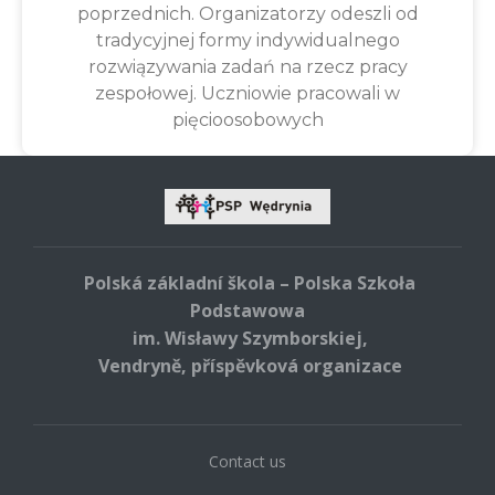
poprzednich. Organizatorzy odeszli od
tradycyjnej formy indywidualnego
rozwiązywania zadań na rzecz pracy
zespołowej. Uczniowie pracowali w
pięcioosobowych
Polská základní škola – Polska Szkoła
Podstawowa
im. Wisławy Szymborskiej,
Vendryně, příspěvková organizace
Contact us