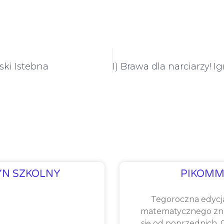
ski Istebna
YN SZKOLNY
PIKOMM
Tegoroczna edycj
matematycznego zna
się od poprzednich.