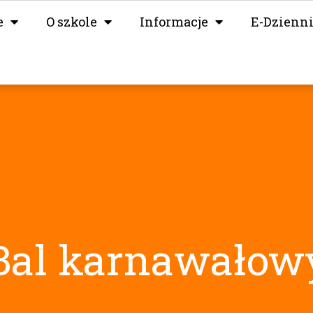
e
O szkole
Informacje
E-Dzienn
Bal karnawałow