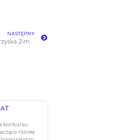
NASTĘPNY
I) Brawa dla narciarzy! Igrzyska Zimowe
AT
a konkursu
cząco różniła
 Organizatorzy