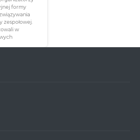
yjnej formy
związywania
y zespołowej.
cowali w
owych