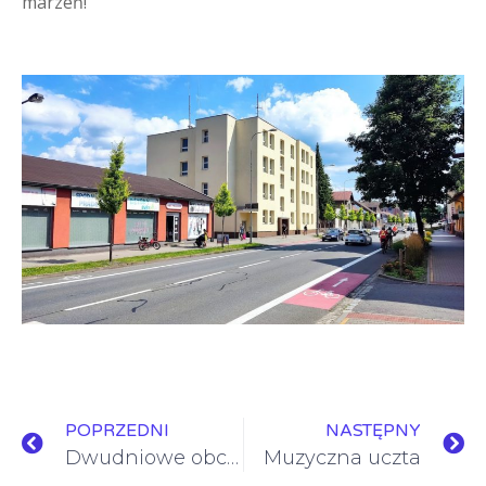
marzeń!
POPRZEDNI
NASTĘPNY
Dwudniowe obchody Narodowego Święta Niepodległości
Muzyczna uczta