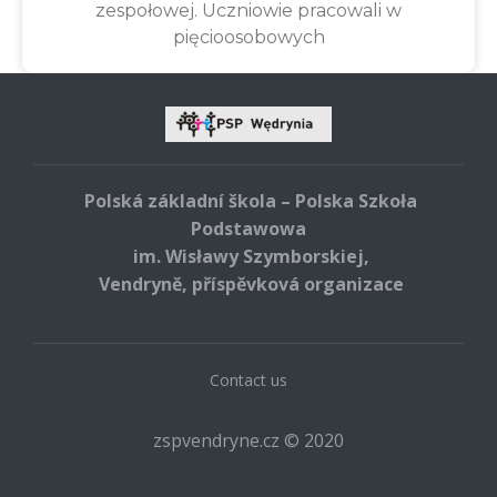
zespołowej. Uczniowie pracowali w
pięcioosobowych
Polská základní škola – Polska Szkoła
Podstawowa
im. Wisławy Szymborskiej,
Vendryně, příspěvková organizace
Contact us
zspvendryne.cz © 2020