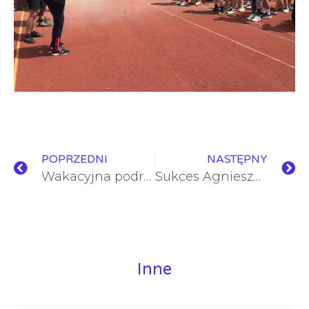
POPRZEDNI
NASTĘPNY
Wakacyjna podróż bez paszportu – Festyn Szkolny 2025
Sukces Agnieszki w Talent 2025 i inne laury w dziedzinach przyrodniczych
Inne