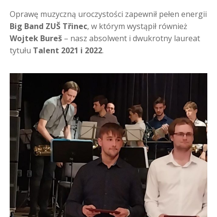
Oprawę muzyczną uroczystości zapewnił pełen energii
Big Band ZUŠ Třinec
, w którym wystąpił również
Wojtek Bureš
– nasz absolwent i dwukrotny laureat
tytułu
Talent 2021 i 2022
.