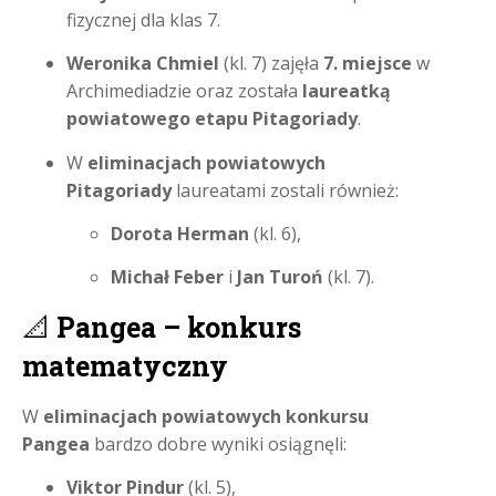
fizycznej dla klas 7.
Weronika Chmiel
(kl. 7) zajęła
7. miejsce
w
Archimediadzie oraz została
laureatką
powiatowego etapu Pitagoriady
.
W
eliminacjach powiatowych
Pitagoriady
laureatami zostali również:
Dorota Herman
(kl. 6),
Michał Feber
i
Jan Turoń
(kl. 7).
📐
Pangea – konkurs
matematyczny
W
eliminacjach powiatowych konkursu
Pangea
bardzo dobre wyniki osiągnęli:
Viktor Pindur
(kl. 5),