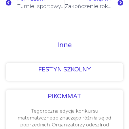
Turniej sportowy z okazji jubileuszu 720-lecia Wędryni
Zakończenie roku szkolnego – wzruszenia, śmiech „Nie płacz, Mańku” i „Uczeń na Medal”
Inne
FESTYN SZKOLNY
PIKOMMAT
Tegoroczna edycja konkursu
matematycznego znacząco różniła się od
poprzednich. Organizatorzy odeszli od