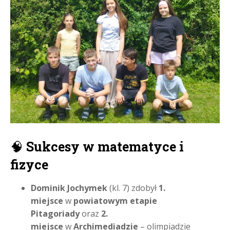
🧠
Sukcesy w matematyce i
fizyce
Dominik Jochymek
(kl. 7) zdobył
1.
miejsce
w
powiatowym etapie
Pitagoriady
oraz
2.
miejsce
w
Archimediadzie
– olimpiadzie