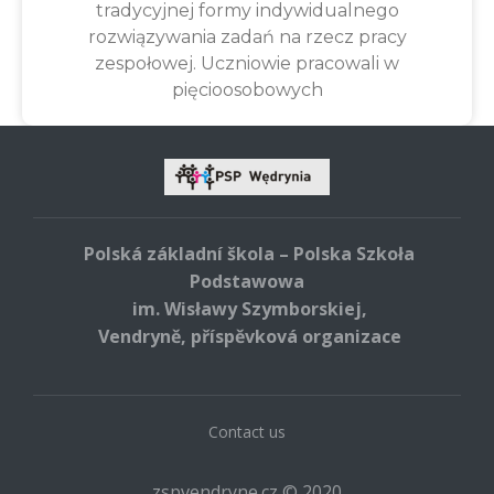
tradycyjnej formy indywidualnego
rozwiązywania zadań na rzecz pracy
zespołowej. Uczniowie pracowali w
pięcioosobowych
Polská základní škola – Polska Szkoła
Podstawowa
im. Wisławy Szymborskiej,
Vendryně, příspěvková organizace
Contact us
zspvendryne.cz © 2020