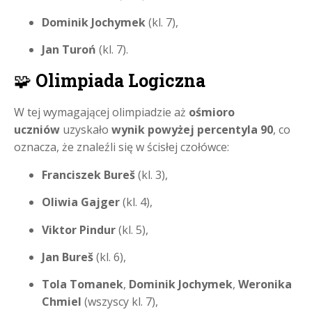
Dominik Jochymek
(kl. 7),
Jan Turoń
(kl. 7).
🧩
Olimpiada Logiczna
W tej wymagającej olimpiadzie aż
ośmioro
uczniów
uzyskało
wynik powyżej percentyla 90
, co
oznacza, że znaleźli się w ścisłej czołówce:
Franciszek Bureš
(kl. 3),
Oliwia Gajger
(kl. 4),
Viktor Pindur
(kl. 5),
Jan Bureš
(kl. 6),
Tola Tomanek
,
Dominik Jochymek
,
Weronika
Chmiel
(wszyscy kl. 7),