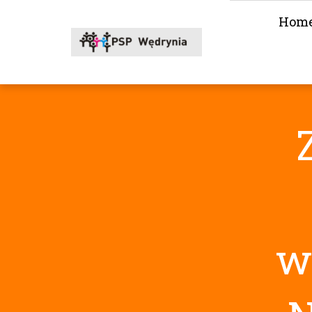
Hom
w