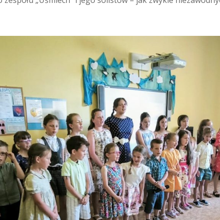
o zespołu „Uśmiech” i jego solistów – jak zwykle niezawodny