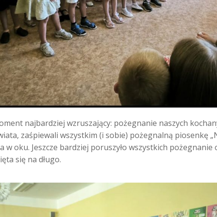
oment najbardziej wzruszający: pożegnanie naszych kochan
świata, zaśpiewali wszystkim (i sobie) pożegnalną piosenkę „
ka w oku. Jeszcze bardziej poruszyło wszystkich pożegnanie
ęta się na długo.