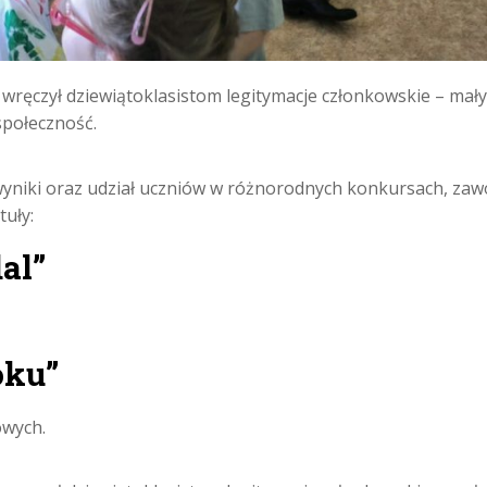
ręczył dziewiątoklasistom legitymacje członkowskie – mały ge
społeczność.
wyniki oraz udział uczniów w różnorodnych konkursach, 
uły:
al”
oku”
owych.