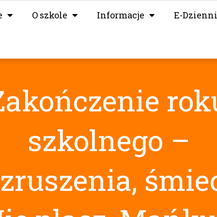
e
O szkole
Informacje
E-Dzienn
Zakończenie rok
szkolnego –
zruszenia, śmie