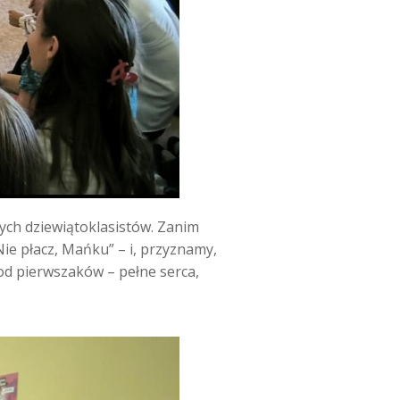
ych dziewiątoklasistów. Zanim
Nie płacz, Mańku” – i, przyznamy,
 od pierwszaków – pełne serca,