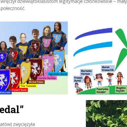
ręczył dziewiątoklasistom legitymacje członkowskie – mały ge
społeczność.
edal”
ydatów) zwyciężyła