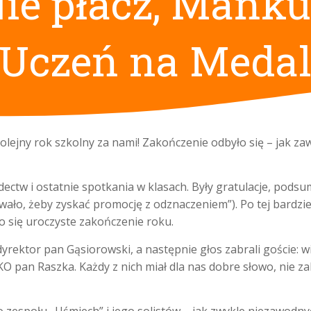
Nie płacz, Mańku”
„Uczeń na Medal
olejny rok szkolny za nami! Zakończenie odbyło się – jak zaw
ectw i ostatnie spotkania w klasach. Były gratulacje, podsu
owało, żeby zyskać promocję z odznaczeniem”). Po tej bardzie
ło się uroczyste zakończenie roku.
yrektor pan Gąsiorowski, a następnie głos zabrali goście: 
 pan Raszka. Każdy z nich miał dla nas dobre słowo, nie zab