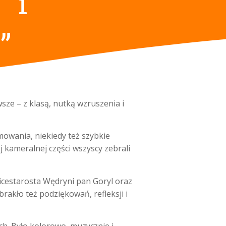
 i
”
sze – z klasą, nutką wzruszenia i
mowania, niekiedy też szybkie
j kameralnej części wszyscy zebrali
wicestarosta Wędryni pan Goryl oraz
rakło też podziękowań, refleksji i