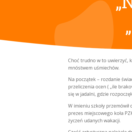
„
Choć trudno w to uwierzyć, k
mnóstwem uśmiechów.
Na początek – rozdanie świad
przeliczenia ocen ( „ile brak
się w jadalni, gdzie rozpoczę
W imieniu szkoły przemówił d
prezes miejscowego koła PZKO
życzeń udanych wakacji.