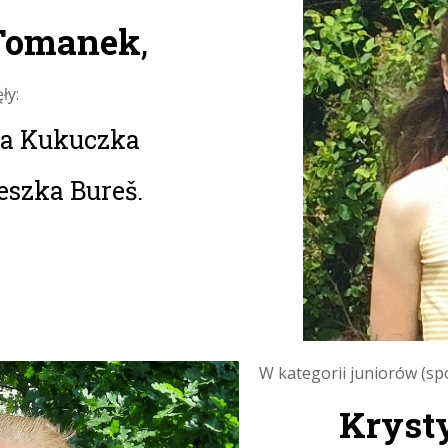
 Tomanek
,
ły:
a Kukuczka
eszka Bureš.
W kategorii juniorów (s
Kryst