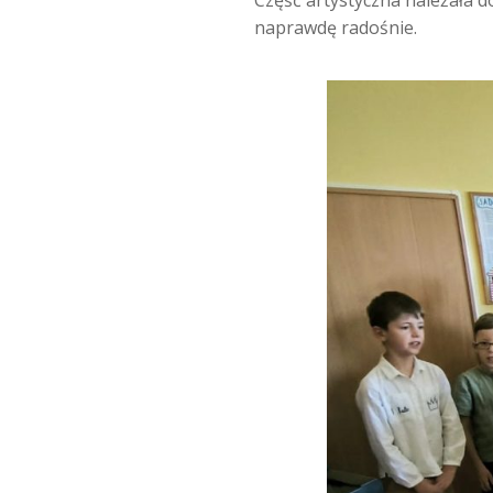
Część artystyczna należała d
naprawdę radośnie.