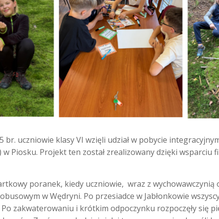
 br. uczniowie klasy VI wzięli udział w pobycie integracyjn
) w Piosku. Projekt ten został zrealizowany dzięki wsparci
artkowy poranek, kiedy uczniowie, wraz z wychowawczynią or
utobusowym w Wędryni. Po przesiadce w Jabłonkowie wszyscy 
j. Po zakwaterowaniu i krótkim odpoczynku rozpoczęły się pi