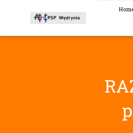
Hom
RAZ
p