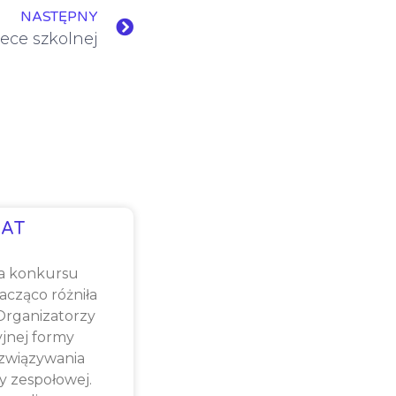
NASTĘPNY
tece szkolnej
AT
a konkursu
cząco różniła
 Organizatorzy
yjnej formy
związywania
y zespołowej.