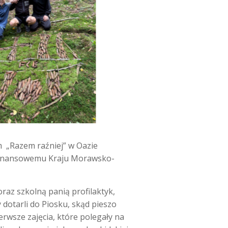
ym „Razem raźniej” w Oazie
u finansowemu Kraju Morawsko-
az szkolną panią profilaktyk,
dotarli do Piosku, skąd pieszo
erwsze zajęcia, które polegały na