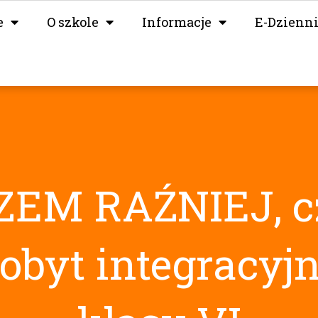
e
O szkole
Informacje
E-Dzienn
EM RAŹNIEJ, cz
obyt integracyj