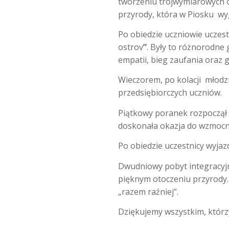
tworzeniu trójwymiarowych o
przyrody, która w Piosku wy
Po obiedzie uczniowie uczest
ostrov
”
. Były to różnorodne 
empatii, bieg zaufania oraz 
Wieczorem, po kolacji młodz
przedsiębiorczych uczniów.
Piątkowy poranek rozpoczął 
doskonała okazja do wzmocnie
Po obiedzie uczestnicy wyjaz
Dwudniowy pobyt integracyjn
pięknym otoczeniu przyrody. 
„razem raźniej”.
Dziękujemy wszystkim, którzy