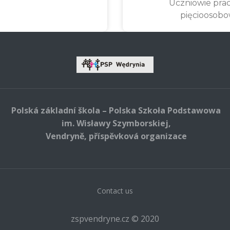
Uczniowie pra
pięcioosob
Polská základní škola – Polska Szkoła Podstawowa
im. Wisławy Szymborskiej,
Vendryně, příspěvková organizace
Contact us
zspvendryne.cz © 2020