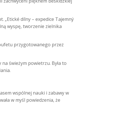
li zachwyceni pięknem beskidzkiej
t. „Etické dílny – expedice Tajemný
udną wyspę, tworzenie zielnika
t bufetu przygotowanego przez
 na świeżym powietrzu. Była to
ania.
zasem wspólnej nauki i zabawy w
owała w myśl powiedzenia, że