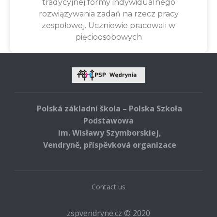
tradycyjnej formy indywidualnego
rozwiązywania zadań na rzecz pracy
zespołowej. Uczniowie pracowali w
pięcioosobowych
Polská základní škola – Polska Szkoła
Podstawowa
im. Wisławy Szymborskiej,
Vendryně, příspěvková organizace
Contact us
zspvendryne.cz © 2020