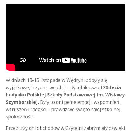
W dniach 13-15 listopada w Wędryni odbyły się
wyjątkowe, trzydniowe obchody jubileuszu
120-lecia
budynku Polskiej Szkoły Podstawowej im. Wisławy
Szymborskiej
.
Były to dni pełne emocji, wspomnień,
wzruszeń i radości – prawdziwe święto całej szkolnej
społeczności.
Przez trzy dni obchodów w Czytelni zabrzmiały dźwięki