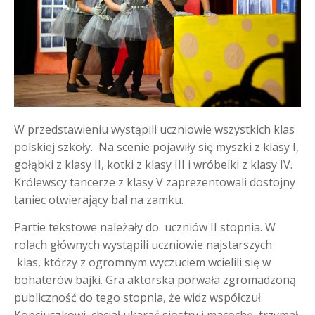
W przedstawieniu wystąpili uczniowie wszystkich klas
polskiej szkoły. Na scenie pojawiły się myszki z klasy I,
gołąbki z klasy II, kotki z klasy III i wróbelki z klasy IV.
Królewscy tancerze z klasy V zaprezentowali dostojny
taniec otwierający bal na zamku.
Partie tekstowe należały do uczniów II stopnia. W
rolach głównych wystąpili uczniowie najstarszych
klas, którzy z ogromnym wyczuciem wcielili się w
bohaterów bajki. Gra aktorska porwała zgromadzoną
publiczność do tego stopnia, że widz współczuł
Kopciuszkowi, chciał ukarać siostry i macochę, trzymał