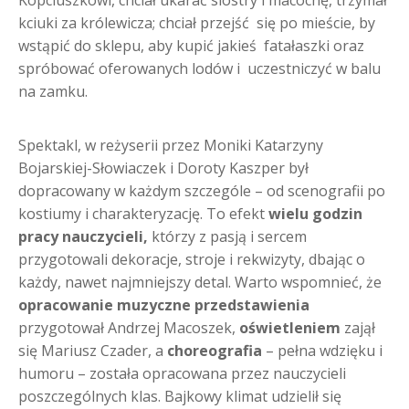
kciuki za królewicza; chciał przejść się po mieście, by
wstąpić do sklepu, aby kupić jakieś fatałaszki oraz
spróbować oferowanych lodów i uczestniczyć w balu
na zamku.
Spektakl, w reżyserii przez Moniki Katarzyny
Bojarskiej-Słowiaczek i Doroty Kaszper był
dopracowany w każdym szczególe – od scenografii po
kostiumy i charakteryzację. To efekt
wielu godzin
pracy nauczycieli
,
którzy z pasją i sercem
przygotowali dekoracje, stroje i rekwizyty, dbając o
każdy, nawet najmniejszy detal. Warto wspomnieć, że
opracowanie muzyczne przedstawienia
przygotował Andrzej Macoszek,
oświetleniem
zajął
się Mariusz Czader, a
choreografia
– pełna wdzięku i
humoru – została opracowana przez nauczycieli
poszczególnych klas. Bajkowy klimat udzielił się