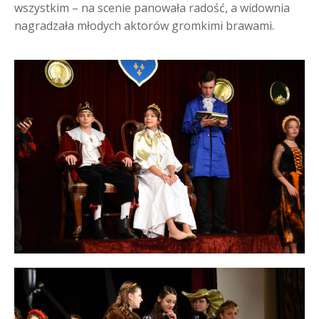
wszystkim – na scenie panowała radość, a widownia
nagradzała młodych aktorów gromkimi brawami.