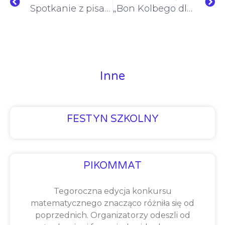
Spotkanie z pisarką Reginą Golińską-Barancewicz
„Bon Kolbego dla pierwszaków i przedszkolaków na Zaolziu w Czechach 2025”.
Inne
FESTYN SZKOLNY
PIKOMMAT
Tegoroczna edycja konkursu
matematycznego znacząco różniła się od
poprzednich. Organizatorzy odeszli od