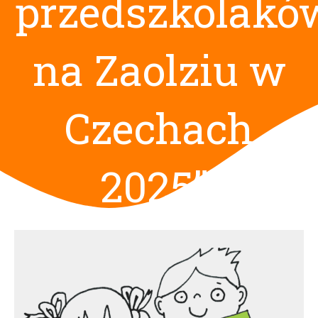
przedszkolakó
na Zaolziu w
Czechach
2025”.