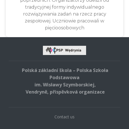
poprzednich. Organizatorzy odeszli od
tradycyjnej formy indywidualnego
rozwiązywania zadań na rzecz pracy
zespołowej. Uczniowie pracowali w
pięcioosobowych
Polská základní škola – Polska Szkoła
Podstawowa
im. Wisławy Szymborskiej,
Vendryně, příspěvková organizace
Contact us