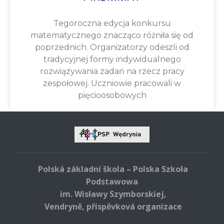
Tegoroczna edycja konkursu
matematycznego znacząco różniła się od
poprzednich. Organizatorzy odeszli od
tradycyjnej formy indywidualnego
rozwiązywania zadań na rzecz pracy
zespołowej. Uczniowie pracowali w
pięcioosobowych
Polská základní škola – Polska Szkoła
Podstawowa
im. Wisławy Szymborskiej,
Vendryně, příspěvková organizace