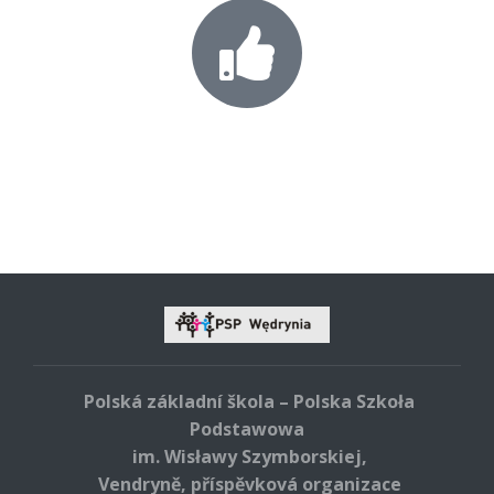
Polská základní škola – Polska Szkoła
Podstawowa
im. Wisławy Szymborskiej,
Vendryně, příspěvková organizace