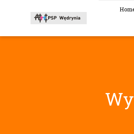
Hom
Wyc