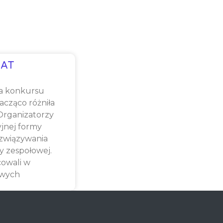
AT
a konkursu
cząco różniła
 Organizatorzy
yjnej formy
związywania
y zespołowej.
cowali w
owych