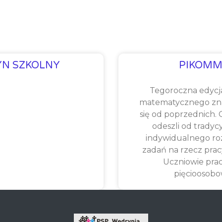
YN SZKOLNY
PIKOMM
Tegoroczna edycj
matematycznego zna
się od poprzednich.
odeszli od tradyc
indywidualnego ro
zadań na rzecz prac
Uczniowie pra
pięcioosob