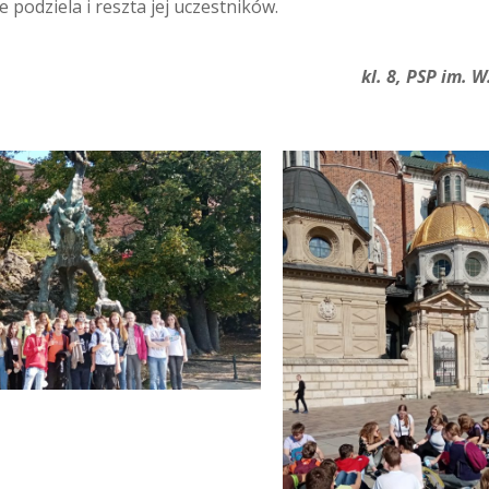
 podziela i reszta jej uczestników.
osia W
l.
8, PSP im. 