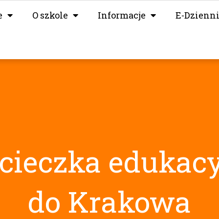
e
O szkole
Informacje
E-Dzienn
ieczka edukac
do Krakowa