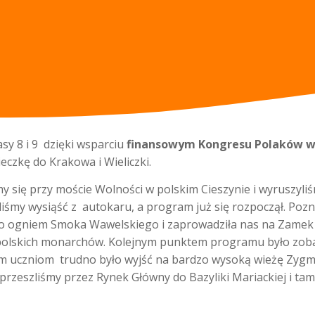
asy 8 i 9 dzięki wsparciu
finansowym Kongresu Polaków w 
czkę do Krakowa i Wieliczki.
 się przy moście Wolności w polskim Cieszynie i wyruszyli
liśmy wysiąść z autokaru, a program już się rozpoczął. Poz
go ogniem Smoka Wawelskiego i zaprowadziła nas na Zamek 
 polskich monarchów. Kolejnym punktem programu było zoba
 uczniom trudno było wyjść na bardzo wysoką wieżę Zygmun
przeszliśmy przez Rynek Główny do Bazyliki Mariackiej i ta