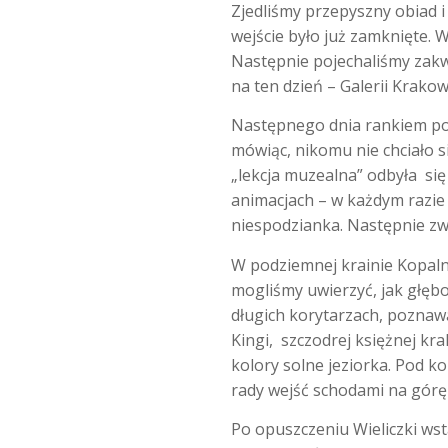
Zjedliśmy przepyszny obiad 
wejście było już zamknięte. 
Następnie pojechaliśmy zakw
na ten dzień – Galerii Krako
Następnego dnia rankiem posz
mówiąc, nikomu nie chciało s
„lekcja muzealna” odbyła si
animacjach – w każdym razie
niespodzianka. Następnie zw
W podziemnej krainie Kopalni 
mogliśmy uwierzyć, jak głęb
długich korytarzach, poznawa
Kingi, szczodrej księżnej kr
kolory solne jeziorka. Pod k
rady wejść schodami na górę i
Po opuszczeniu Wieliczki ws