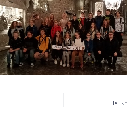
i
Hej, k