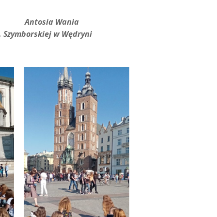
ania
W. Szymborskiej w Wędryni