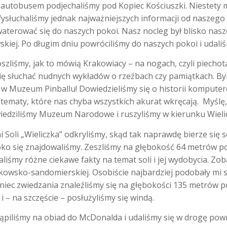
i autobusem podjechaliśmy pod Kopiec Kościuszki. Niestety 
Wysłuchaliśmy jednak najważniejszych informacji od naszego n
aterować się do naszych pokoi. Nasz nocleg był blisko na
wskiej. Po długim dniu powróciliśmy do naszych pokoi i udali
liśmy, jak to mówią Krakowiacy – na nogach, czyli piechotą
ię słuchać nudnych wykładów o rzeźbach czy pamiątkach. Byl
ę w Muzeum Pinballu! Dowiedzieliśmy się o historii komput
 tematy, które nas chyba wszystkich akurat wkręcają. Myślę
iedziliśmy Muzeum Narodowe i ruszyliśmy w kierunku Wielic
Soli „Wieliczka” odkryliśmy, skąd tak naprawdę bierze się só
oko się znajdowaliśmy. Zeszliśmy na głębokość 64 metrów p
liśmy różne ciekawe fakty na temat soli i jej wydobycia. Zob
akowsko-sandomierskiej. Osobiście najbardziej podobały mi 
oniec zwiedzania znaleźliśmy się na głębokości 135 metrów po
 – na szczęście – posłużyliśmy się windą.
tąpiliśmy na obiad do McDonalda i udaliśmy się w drogę po