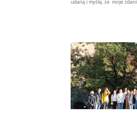
udaną i myślę, że moje zdanie
Ant
k