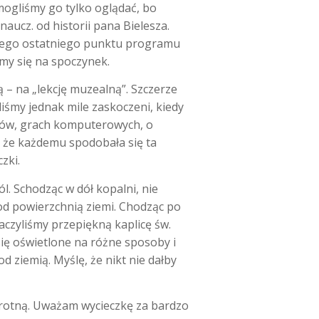
mogliśmy go tylko oglądać, bo
aucz. od historii pana Bielesza.
szego ostatniego punktu programu
śmy się na spoczynek.
 – na „lekcję muzealną”. Szczerze
iśmy jednak mile zaskoczeni, kiedy
erów, grach komputerowych, o
, że każdemu spodobała się ta
zki.
l. Schodząc w dół kopalni, nie
od powierzchnią ziemi. Chodząc po
aczyliśmy przepiękną kaplicę św.
się oświetlone na różne sposoby i
d ziemią. Myślę, że nikt nie dałby
wrotną. Uważam wycieczkę za bardzo