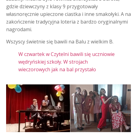
gdzie dziewczyny z klasy 9 przygotowały
własnoręcznie upieczone ciastka i inne smakołyki. A na
zakończenie tradycyjna loteria z bardzo oryginalnymi
nagrodami.
Wszyscy świetnie się bawili na Balu z wielkim B.
W czwartek w Czytelni bawili się uczniowie
wędryńskiej szkoły. W strojach
wieczorowych jak na bal przystało