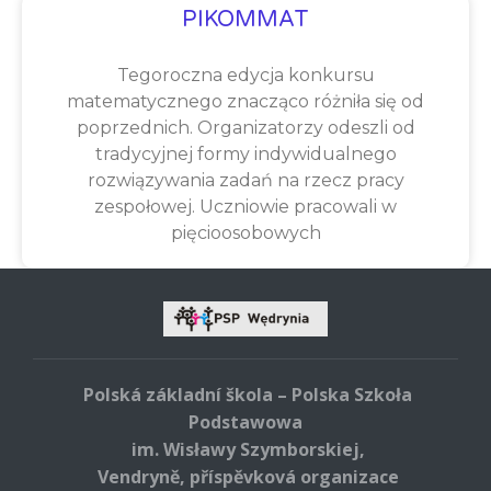
PIKOMMAT
Tegoroczna edycja konkursu
matematycznego znacząco różniła się od
poprzednich. Organizatorzy odeszli od
tradycyjnej formy indywidualnego
rozwiązywania zadań na rzecz pracy
zespołowej. Uczniowie pracowali w
pięcioosobowych
Polská základní škola – Polska Szkoła
Podstawowa
im. Wisławy Szymborskiej,
Vendryně, příspěvková organizace