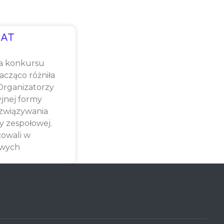
AT
a konkursu
cząco różniła
 Organizatorzy
yjnej formy
związywania
y zespołowej.
cowali w
owych