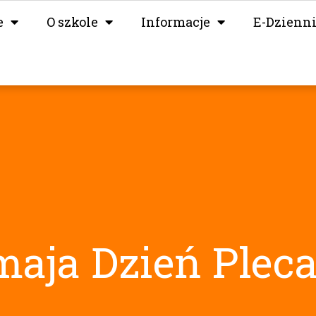
e
O szkole
Informacje
E-Dzienn
maja Dzień Plec