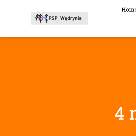
Hom
4 