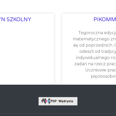
YN SZKOLNY
PIKOMM
Tegoroczna edycj
matematycznego zna
się od poprzednich.
odeszli od tradyc
indywidualnego ro
zadań na rzecz prac
Uczniowie pra
pięcioosob