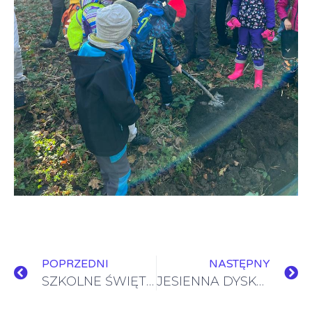
POPRZEDNI
NASTĘPNY
SZKOLNE ŚWIĘTO POEZJI
JESIENNA DYSKOTEKA