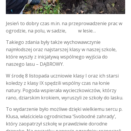
Jesień to dobry czas m.in. na przeprowadzenie prac w
ogrodzie, na polu, w sadzie, w lesie…
Takiego zdania były także wychowawczynie
najmłodszej oraz najstarszej klasy w naszej szkole,
które wyszły z inicjatywą wspólnego wyjścia do
naszego lasu – DĄBROWY.
W środę 8 listopada uczniowie klasy I oraz ich starsi
koledzy z klasy IX spędzili wspólny czas na łonie
natury. Pogoda wspierała wycieczkowiczów, którzy
rano, dziarskim krokiem, wyruszyli ze szkoły do lasku.
To wydarzenie było możliwe dzięki wielkiemu sercu p.
Klusa, właściciela ogrodnictwa ‘Svobodné zahrady’,
który zaopatrzył szkołę w prawdziwie dorodne
drzewko. Na początku panowie ogrodnicy rozpoczęli