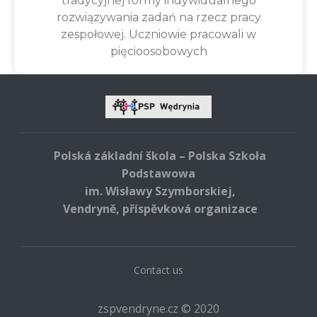
tradycyjnej formy indywidualnego
rozwiązywania zadań na rzecz pracy
zespołowej. Uczniowie pracowali w
pięcioosobowych
Polská základní škola – Polska Szkoła
Podstawowa
im. Wisławy Szymborskiej,
Vendryně, příspěvková organizace
Contact us
zspvendryne.cz © 2020