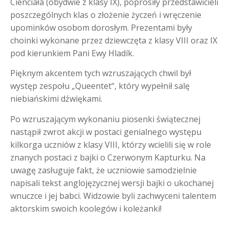
Cienciała (obydwie z klasy IX), poprosiły przedstawicieli
poszczególnych klas o złożenie życzeń i wręczenie
upominków osobom dorosłym. Prezentami były
choinki wykonane przez dziewczęta z klasy VIII oraz IX
pod kierunkiem Pani Ewy Hladík.
Pięknym akcentem tych wzruszających chwil był
występ zespołu „Queentet“, który wypełnił salę
niebiańskimi dźwiękami.
Po wzruszającym wykonaniu piosenki świątecznej
nastąpił zwrot akcji w postaci genialnego występu
kilkorga uczniów z klasy VIII, którzy wcielili się w role
znanych postaci z bajki o Czerwonym Kapturku. Na
uwagę zasługuje fakt, że uczniowie samodzielnie
napisali tekst anglojęzycznej wersji bajki o ukochanej
wnuczce i jej babci. Widzowie byli zachwyceni talentem
aktorskim swoich koolegów i koleżanki!