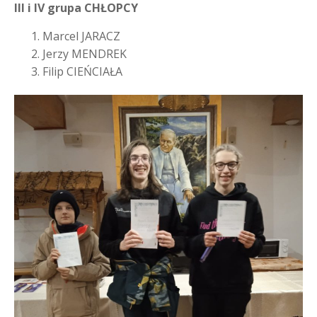
III i IV grupa CHŁOPCY
Marcel JARACZ
Jerzy MENDREK
Filip CIEŃCIAŁA