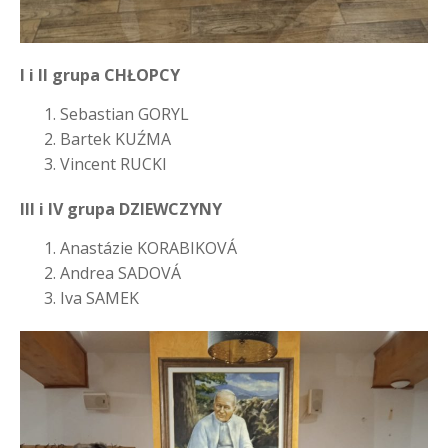
I i II grupa CHŁOPCY
Sebastian GORYL
Bartek KUŹMA
Vincent RUCKI
III i IV grupa DZIEWCZYNY
Anastázie KORABIKOVÁ
Andrea SADOVÁ
Iva SAMEK