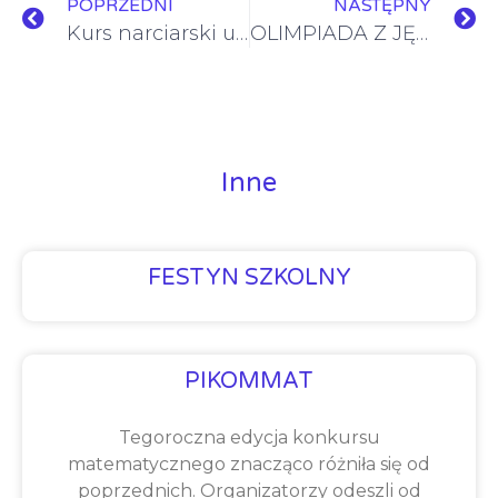
POPRZEDNI
NASTĘPNY
Kurs narciarski uczniów klas 7. – 9.
OLIMPIADA Z JĘZYKA ANGIELSKIEGO – KONKURS W KONWERSACJI W JĘZYKU ANGIELSKIM
Inne
FESTYN SZKOLNY
PIKOMMAT
Tegoroczna edycja konkursu
matematycznego znacząco różniła się od
poprzednich. Organizatorzy odeszli od