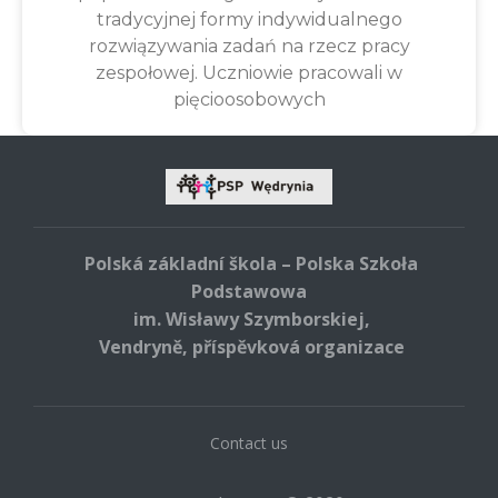
tradycyjnej formy indywidualnego
rozwiązywania zadań na rzecz pracy
zespołowej. Uczniowie pracowali w
pięcioosobowych
Polská základní škola – Polska Szkoła
Podstawowa
im. Wisławy Szymborskiej,
Vendryně, příspěvková organizace
Contact us