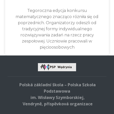
Tegoroczna edycja konkursu
matematycznego znacząco różniła się od
poprzednich. Organizatorzy odeszli od
tradycyjnej formy indywidualnego
rozwiązywania zadań na rzecz pracy
zespołowej. Uczniowie pracowali w
pięcioosobowych
Polská základní škola – Polska Szkoła
Podstawowa
im. Wisławy Szymborskiej,
Vendryně, příspěvková organizace