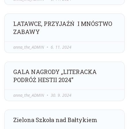
LATAWCE, PRZYJAŹŃ I MNÓSTWO
ZABAWY
anna_the_ADMIN
6. 11. 2024
GALA NAGRODY „LITERACKA
PODRÓŻ HESTII 2024”
anna_the_ADMIN
30. 9. 2024
Zielona Szkoła nad Bałtykiem