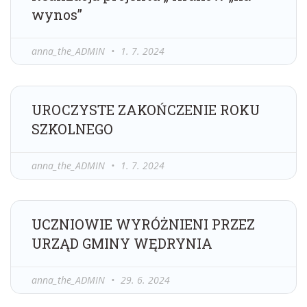
wynos”
anna_the_ADMIN
1. 7. 2024
UROCZYSTE ZAKOŃCZENIE ROKU
SZKOLNEGO
anna_the_ADMIN
1. 7. 2024
UCZNIOWIE WYRÓŻNIENI PRZEZ
URZĄD GMINY WĘDRYNIA
anna_the_ADMIN
29. 6. 2024